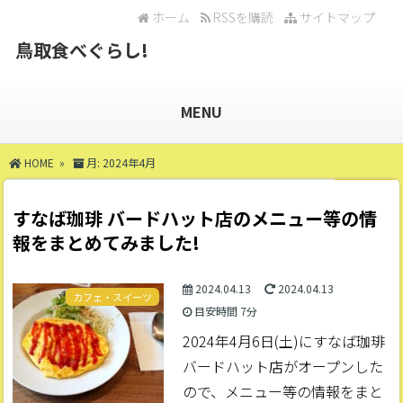
ホーム
RSSを購読
サイトマップ
鳥取食べぐらし!
MENU
HOME
»
月:
2024年4月
すなば珈琲 バードハット店のメニュー等の情
報をまとめてみました!
2024.04.13
2024.04.13
カフェ・スイーツ
目安時間
7分
2024年4月6日(土)にすなば珈琲
バードハット店がオープンした
ので、メニュー等の情報をまと