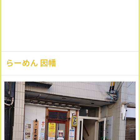
らーめん 因幡