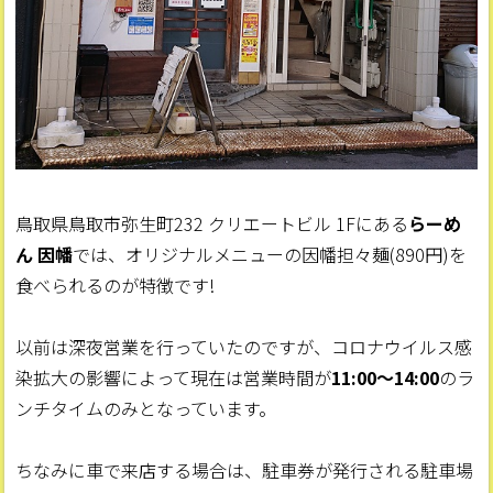
鳥取県鳥取市弥生町232 クリエートビル 1Fにある
らーめ
ん 因幡
では、オリジナルメニューの因幡担々麺(890円)を
食べられるのが特徴です!
以前は深夜営業を行っていたのですが、コロナウイルス感
染拡大の影響によって現在は営業時間が
11:00〜14:00
のラ
ンチタイムのみとなっています。
ちなみに車で来店する場合は、駐車券が発行される駐車場