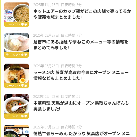
2025年11月13日
目安時間 6分
ホットエアーのカップ麺がどこの店舗で売ってるか
や販売地域まとめました!
ラーメン・中華
2025年03月27日
目安時間 7分
倉吉市にある拉麺 やまねこのメニュー等の情報を
まとめてみました!
ラーメン・中華
2023年03月26日
目安時間 7分
ラーメン店 藤喜が鳥取市今町にオープン メニュー
情報などもまとめました!
ラーメン・中華
2023年01月22日
目安時間 5分
中華料理 天馬が湖山にオープン 鳥取ちゃんぽんも
実食しました!
ラーメン・中華
2022年07月12日
目安時間 7分
情熱牛骨らーめん たかうな 気高店がオープン メニ